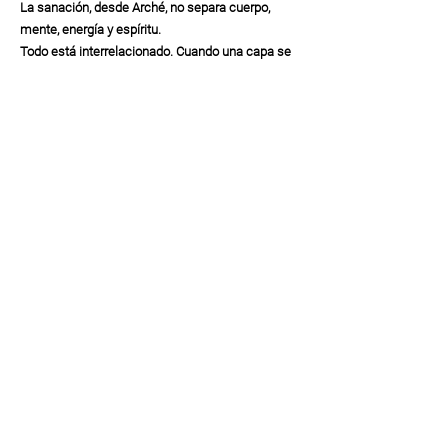
La sanación, desde Arché, no separa cuerpo,
mente, energía y espíritu.
Todo está interrelacionado. Cuando una capa se
desequilibra, las demás se ven afectadas. Por
eso el abordaje debe ser integral, respetuoso y
profundo.
Pero también implica algo más: recuperar una
forma de relación más consciente con uno
mismo, con la vida y con lo que nos rodea.
Aquí, la espiritualidad no se entiende como un
concepto abstracto o separado de la realidad,
sino como la base desde la que una persona
vuelve a habitarse con coherencia.
No se trata de hacer más, sino de ir al lugar
adecuado.
Cada proceso de sanación es único, porque cada
persona lo es.
Y no todos los procesos comienzan desde el
mismo lugar: algunos lo hacen desde el dolor,
otros desde una sensación de desconexión más
difícil de nombrar… la lista es infinita.